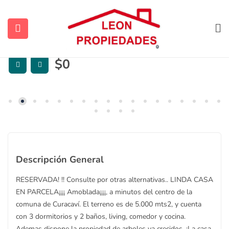
ARRENDADA – CONSÚLTENOS POR
OTRAS ALTERNATIVAS
Destacada
$
0
ubmenu (Contacto)
ubmenu (Vendidas y Arrendadas)
Descripción General
RESERVADA! !! Consulte por otras alternativas.. LINDA CASA
EN PARCELA¡¡¡¡ Amoblada¡¡¡¡, a minutos del centro de la
ubmenu (Sugerencias)
comuna de Curacaví. El terreno es de 5.000 mts2, y cuenta
con 3 dormitorios y 2 baños, living, comedor y cocina.
Ademas dispone la propiedad de arboles ya crecidos. ¡La casa