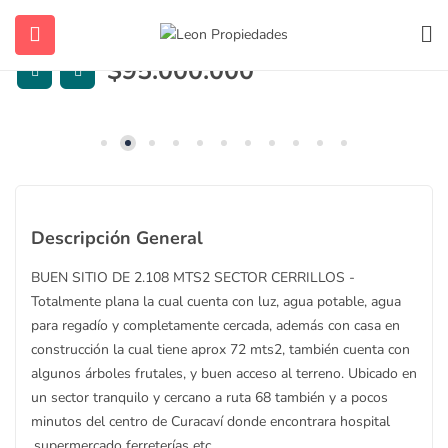
No disponible
$
95.000.000
ubmenu (Contacto)
Descripción General
BUEN SITIO DE 2.108 MTS2 SECTOR CERRILLOS -
ubmenu (Vendidas y Arrendadas)
Totalmente plana la cual cuenta con luz, agua potable, agua
para regadío y completamente cercada, además con casa en
construcción la cual tiene aprox 72 mts2, también cuenta con
algunos árboles frutales, y buen acceso al terreno. Ubicado en
ubmenu (Sugerencias)
un sector tranquilo y cercano a ruta 68 también y a pocos
minutos del centro de Curacaví donde encontrara hospital
,supermercado ferreterías etc. .