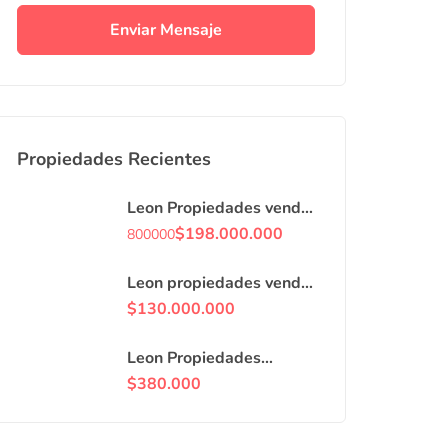
Enviar Mensaje
Propiedades Recientes
Leon Propiedades vende
o arrienda con
$
198.000.000
800000
compromiso de
compraventa, casa en
Leon propiedades vende
Curacaví centro.
casa en villa, Curacaví
$
130.000.000
centro.
Leon Propiedades
arrienda locales
$
380.000
comerciales en avenida
principal de Curacaví.