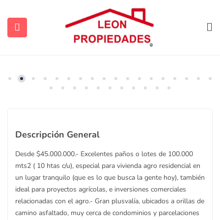
VENDIDA, VER OTRAS OPCIONES
Destacada
ubmenu (Contacto)
Descripción General
ubmenu (Vendidas y Arrendadas)
Desde $45.000.000.- Excelentes paños o lotes de 100.000
mts2 ( 10 htas c/u), especial para vivienda agro residencial en
un lugar tranquilo (que es lo que busca la gente hoy), también
ubmenu (Sugerencias)
ideal para proyectos agrícolas, e inversiones comerciales
relacionadas con el agro.- Gran plusvalía, ubicados a orillas de
camino asfaltado, muy cerca de condominios y parcelaciones