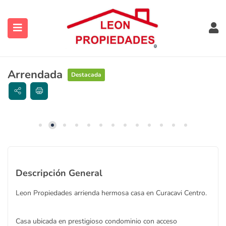
Arrendada
Destacada
ubmenu (Contacto)
ubmenu (Vendidas y Arrendadas)
Descripción General
Leon Propiedades arrienda hermosa casa en Curacavi Centro.
ubmenu (Sugerencias)
Casa ubicada en prestigioso condominio con acceso