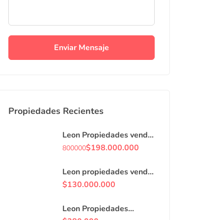
Enviar Mensaje
Propiedades Recientes
Leon Propiedades vende
o arrienda con
$
198.000.000
800000
compromiso de
compraventa, casa en
Leon propiedades vende
Curacaví centro.
casa en villa, Curacaví
$
130.000.000
centro.
Leon Propiedades
arrienda locales