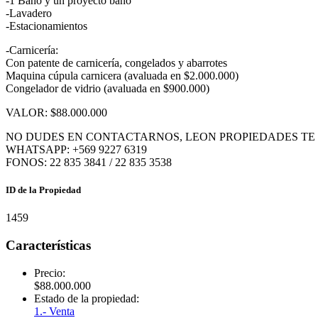
-1 Baño y un proyecto baño
-Lavadero
-Estacionamientos
-Carnicería:
Con patente de carnicería, congelados y abarrotes
Maquina cúpula carnicera (avaluada en $2.000.000)
Congelador de vidrio (avaluada en $900.000)
VALOR: $88.000.000
NO DUDES EN CONTACTARNOS, LEON PROPIEDADES TE 
WHATSAPP: +569 9227 6319
FONOS: 22 835 3841 / 22 835 3538
ID de la Propiedad
1459
Características
Precio:
$
88.000.000
Estado de la propiedad:
1.- Venta