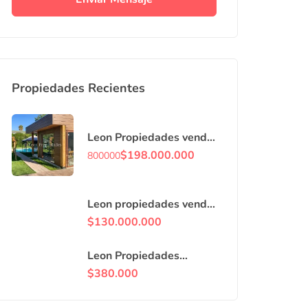
Propiedades Recientes
Leon Propiedades vende
o arrienda con
$
198.000.000
800000
compromiso de
compraventa, casa en
Curacaví centro.
Leon propiedades vende
casa en villa, Curacaví
$
130.000.000
centro.
Leon Propiedades
arrienda locales
$
380.000
comerciales en avenida
principal de Curacaví.