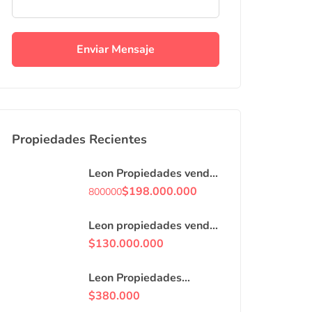
Enviar Mensaje
Propiedades Recientes
Leon Propiedades vende
o arrienda con
$
198.000.000
800000
compromiso de
compraventa, casa en
Leon propiedades vende
Curacaví centro.
casa en villa, Curacaví
$
130.000.000
centro.
Leon Propiedades
arrienda locales
$
380.000
comerciales en avenida