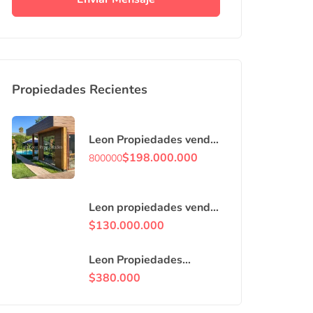
Propiedades Recientes
Leon Propiedades vende
o arrienda con
$
198.000.000
800000
compromiso de
compraventa, casa en
Curacaví centro.
Leon propiedades vende
casa en villa, Curacaví
$
130.000.000
centro.
Leon Propiedades
arrienda locales
$
380.000
comerciales en avenida
principal de Curacaví.