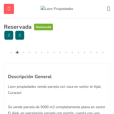
Reservada
Destacada
ubmenu (Contacto)
ubmenu (Vendidas y Arrendadas)
Descripción General
Leon propiedades vende parcela con casa en sector el Ajial,
Curacaví.
ubmenu (Sugerencias)
Se vende parcela de 5000 m2 completamente plana en sector
El Ajial, en parcelación cerrada con portón, cuenta con una