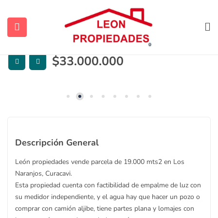
León propiedades vende parcela de
19.000 mts2 en Los Naranjos, Curacavi.
Destacada
$
33.000.000
ubmenu (Contacto)
ubmenu (Vendidas y Arrendadas)
Descripción General
León propiedades vende parcela de 19.000 mts2 en Los
Naranjos, Curacavi.
Esta propiedad cuenta con factibilidad de empalme de luz con
ubmenu (Sugerencias)
su medidor independiente, y el agua hay que hacer un pozo o
comprar con camión aljibe, tiene partes plana y lomajes con