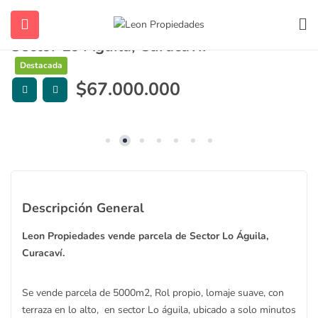
Leon Propiedades vende parcela de
Sector Lo Águila, Curacaví.
Destacada
$
67.000.000
ubmenu (Contacto)
ubmenu (Vendidas y Arrendadas)
Descripción General
Leon Propiedades vende parcela de Sector Lo Águila,
Curacaví.
ubmenu (Sugerencias)
Se vende parcela de 5000m2, Rol propio, lomaje suave, con
terraza en lo alto, en sector Lo águila, ubicado a solo minutos