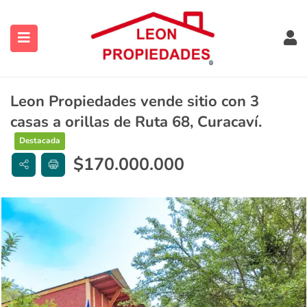
Leon Propiedades vende sitio con 3
casas a orillas de Ruta 68, Curacaví.
Destacada
ubmenu (Contacto)
$
170.000.000
ubmenu (Vendidas y Arrendadas)
ubmenu (Sugerencias)