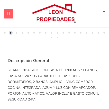
ARRENDADA VER OTRAS OPCIONES
ubmenu (Contacto)
Descripción General
ubmenu (Vendidas y Arrendadas)
SE ARRIENDA SITIO CON CASA DE 1700 MTS2 PLANOS,
CASA NUEVA SUS CARACTERÍSTICAS SON 3
DORMITORIOS, 2 BAÑOS, AMPLIO LIVING COMEDOR,
COCINA INTEGRADA, AGUA Y LUZ CON REMARCADOR,
PORTÓN AUTOMÁTICO, VALOR INCLUYE GASTO COMÚN,
ubmenu (Sugerencias)
SEGURIDAD 24/7.