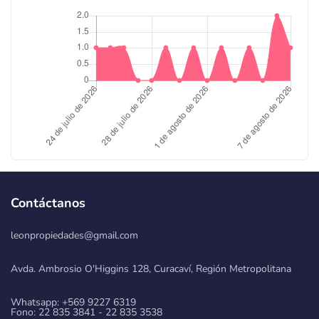
Contáctanos
leonpropiedades@gmail.com
Avda. Ambrosio O'Higgins 128, Curacaví, Región Metropolitana
Whatsapp: +569 9227 6319
Fono: 22 835 3841 - 22 835 3538