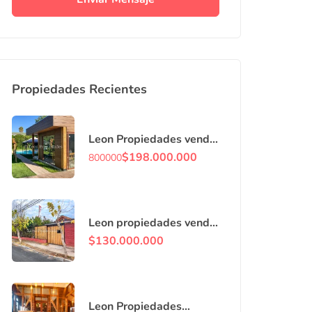
Propiedades Recientes
Leon Propiedades vende
o arrienda con
$
198.000.000
800000
compromiso de
compraventa, casa en
Curacaví centro.
Leon propiedades vende
casa en villa, Curacaví
$
130.000.000
centro.
Leon Propiedades