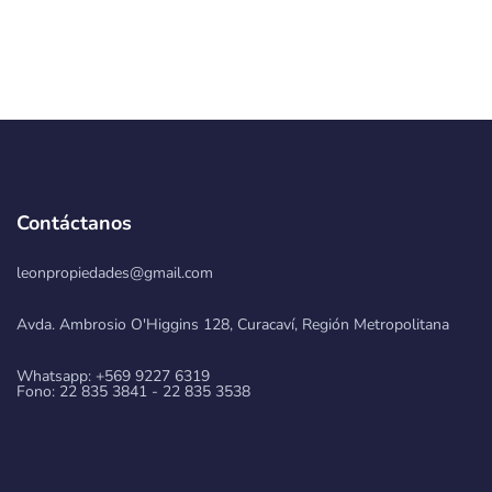
Contáctanos
leonpropiedades@gmail.com
Avda. Ambrosio O'Higgins 128, Curacaví, Región Metropolitana
Whatsapp: +569 9227 6319
Fono: 22 835 3841 - 22 835 3538