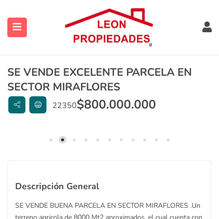
SE VENDE EXCELENTE PARCELA EN
SECTOR MIRAFLORES
$
800.000.000
22350
ubmenu (Contacto)
ubmenu (Vendidas y Arrendadas)
Descripción General
ubmenu (Sugerencias)
SE VENDE BUENA PARCELA EN SECTOR MIRAFLORES .Un
terreno agricola de 8000 Mt2 aproximados, el cual cuenta con