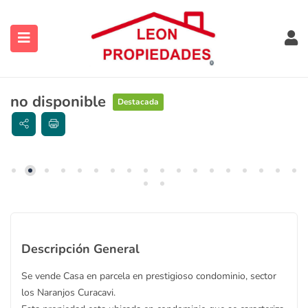
no disponible
Destacada
ubmenu (Contacto)
ubmenu (Vendidas y Arrendadas)
Descripción General
ubmenu (Sugerencias)
Se vende Casa en parcela en prestigioso condominio, sector
los Naranjos Curacavi.