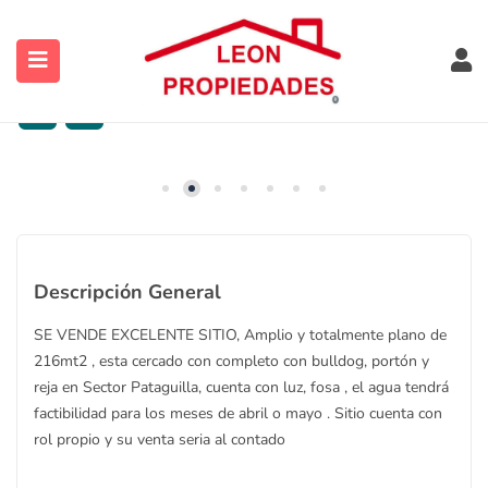
VENDIDA – EXCELENTE SITIO 216
MTS.2-SECTOR PATAGUILLA
$
23.000.000
ubmenu (Contacto)
Descripción General
ubmenu (Vendidas y Arrendadas)
SE VENDE EXCELENTE SITIO, Amplio y totalmente plano de
216mt2 , esta cercado con completo con bulldog, portón y
reja en Sector Pataguilla, cuenta con luz, fosa , el agua tendrá
factibilidad para los meses de abril o mayo . Sitio cuenta con
ubmenu (Sugerencias)
rol propio y su venta seria al contado