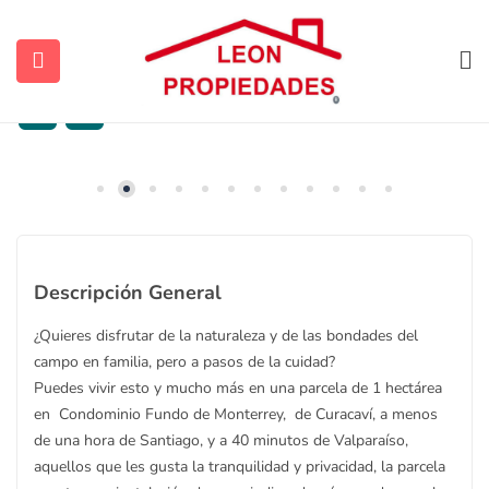
SE VENDE PARCELA 1 HECTÁREA EN
FUNDO MONTERREY
$
87.000.000
2500
ubmenu (Contacto)
Descripción General
ubmenu (Vendidas y Arrendadas)
¿Quieres disfrutar de la naturaleza y de las bondades del
campo en familia, pero a pasos de la cuidad?
Puedes vivir esto y mucho más en una parcela de 1 hectárea
en Condominio Fundo de Monterrey, de Curacaví, a menos
ubmenu (Sugerencias)
de una hora de Santiago, y a 40 minutos de Valparaíso,
aquellos que les gusta la tranquilidad y privacidad, la parcela