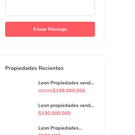
Enviar Mensaje
Propiedades Recientes
Leon Propiedades vende
o arrienda con
$
198.000.000
800000
compromiso de
compraventa, casa en
Leon propiedades vende
Curacaví centro.
casa en villa, Curacaví
$
130.000.000
centro.
Leon Propiedades
arrienda locales